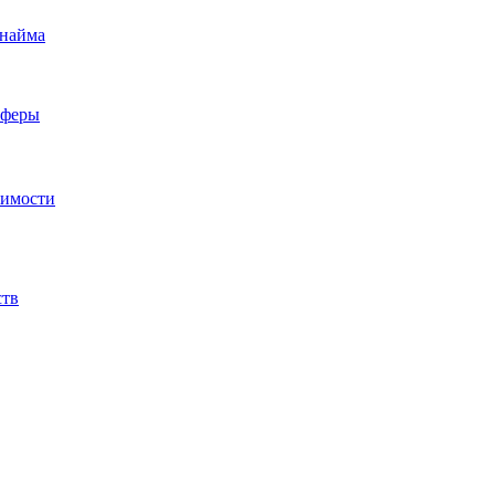
 найма
сферы
жимости
ств