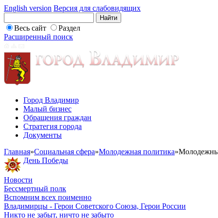
English version
Версия для слабовидящих
Весь сайт
Раздел
Расширенный поиск
Город Владимир
Малый бизнес
Обращения граждан
Стратегия города
Документы
Главная
»
Социальная сфера
»
Молодежная политика
»
Молодежны
День Победы
Новости
Бессмертный полк
Вспомним всех поименно
Владимирцы - Герои Советского Союза, Герои России
Никто не забыт, ничто не забыто