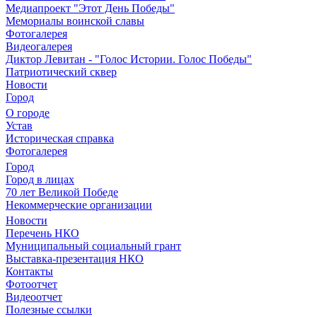
Медиапроект "Этот День Победы"
Мемориалы воинской славы
Фотогалерея
Видеогалерея
Диктор Левитан - "Голос Истории. Голос Победы"
Патриотический сквер
Новости
Город
О городе
Устав
Историческая справка
Фотогалерея
Город
Город в лицах
70 лет Великой Победе
Некоммерческие организации
Новости
Перечень НКО
Муниципальный социальный грант
Выставка-презентация НКО
Контакты
Фотоотчет
Видеоотчет
Полезные ссылки