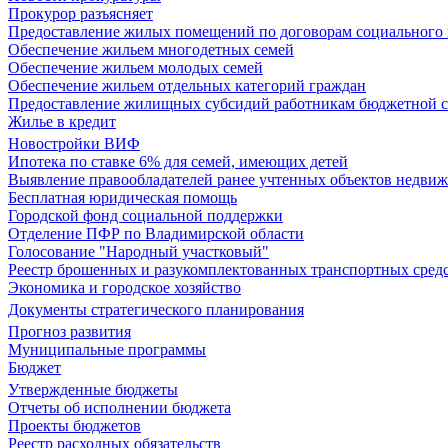
Прокурор разъясняет
Предоставление жилых помещений по договорам социального
Обеспечение жильем многодетных семей
Обеспечение жильем молодых семей
Обеспечение жильем отдельных категорий граждан
Предоставление жилищных субсидий работникам бюджетной 
Жилье в кредит
Новостройки ВИФ
Ипотека по ставке 6% для семей, имеющих детей
Выявление правообладателей ранее учтенных объектов недви
Бесплатная юридическая помощь
Городской фонд социальной поддержки
Отделение ПФР по Владимирской области
Голосование "Народный участковый"
Реестр брошенных и разукомплектованных транспортных сред
Экономика и городское хозяйство
Документы стратегического планирования
Прогноз развития
Муниципальные программы
Бюджет
Утвержденные бюджеты
Отчеты об исполнении бюджета
Проекты бюджетов
Реестр расходных обязательств