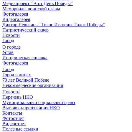
Медиапроект "Этот День Победы"
Мемориалы воинской славы
Фотогалерея
Видеогалерея
Диктор Левитан - "Голос Истории. Голос Победы"
Патриотический сквер
Новости
Город
О городе
Устав
Историческая справка
Фотогалерея
Город
Город в лицах
70 лет Великой Победе
Некоммерческие организации
Новости
Перечень НКО
Муниципальный социальный грант
Выставка-презентация НКО
Контакты
Фотоотчет
Видеоотчет
Полезные ссылки