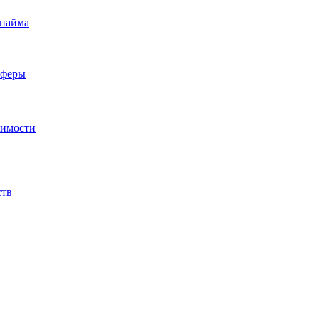
 найма
сферы
жимости
ств