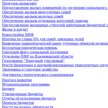
Прокурор разъясняет
Предоставление жилых помещений по договорам социального
Обеспечение жильем многодетных семей
Обеспечение жильем молодых семей
Обеспечение жильем отдельных категорий граждан
Предоставление жилищных субсидий работникам бюджетной 
Жилье в кредит
Новостройки ВИФ
Ипотека по ставке 6% для семей, имеющих детей
Выявление правообладателей ранее учтенных объектов недви
Бесплатная юридическая помощь
Городской фонд социальной поддержки
Отделение ПФР по Владимирской области
Голосование "Народный участковый"
Реестр брошенных и разукомплектованных транспортных сред
Экономика и городское хозяйство
Документы стратегического планирования
Прогноз развития
Муниципальные программы
Бюджет
Утвержденные бюджеты
Отчеты об исполнении бюджета
Проекты бюджетов
Реестр расходных обязательств