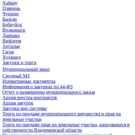
Хайкоу
Цзянинь
Чунцин
Баоцзи
Бобруйск
Волковыск
Ларнака
Вифлеем
Анталья
Гагра
Худжанд
Закупки и торги
Муниципальный заказ
Сводный МЗ
Нормативные документы
Информация о закупках по 44-ФЗ
Отчет о размещении муниципального заказа
Архив реестра контрактов
Архив закупок
Закупки вне системы
Торги по продаже муниципального имущества и прав на
земельные участки
Торги по продаже прав на земельные участки, находящиеся в
собственности Владимирской области