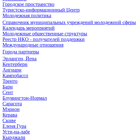
Городское пространство
Туристско-информационный Центр
Молодежная политика
Справочник муниципальных учреждений молодежной сферы
Календарь мероприятий
Молодежные общественные структуры
Реестр НКО - получателей поддержки
Международные отношения
Города партнеры
Эрланген, Йена
Кентербери
Ангиари
Кампобассо
Тренто
Бари
Сент
Блумингтон-Нормал
Сарасота
Мэрион
Керава
Скиве
Еленя Гура
Усти-на-лабе
Кырджали