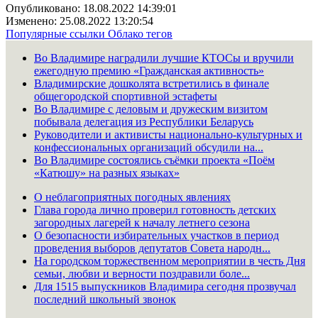
Опубликовано: 18.08.2022 14:39:01
Изменено: 25.08.2022 13:20:54
Популярные ссылки
Облако тегов
Во Владимире наградили лучшие КТОСы и вручили
ежегодную премию «Гражданская активность»
Владимирские дошколята встретились в финале
общегородской спортивной эстафеты
Во Владимире с деловым и дружеским визитом
побывала делегация из Республики Беларусь
Руководители и активисты национально-культурных и
конфессиональных организаций обсудили на...
Во Владимире состоялись съёмки проекта «Поём
«Катюшу» на разных языках»
О неблагоприятных погодных явлениях
Глава города лично проверил готовность детских
загородных лагерей к началу летнего сезона
О безопасности избирательных участков в период
проведения выборов депутатов Совета народн...
На городском торжественном мероприятии в честь Дня
семьи, любви и верности поздравили боле...
Для 1515 выпускников Владимира сегодня прозвучал
последний школьный звонок