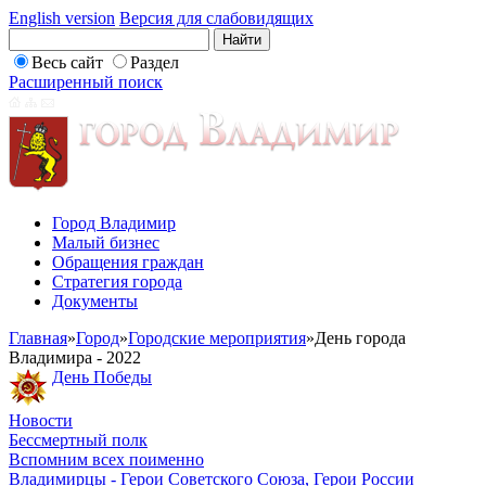
English version
Версия для слабовидящих
Весь сайт
Раздел
Расширенный поиск
Город Владимир
Малый бизнес
Обращения граждан
Стратегия города
Документы
Главная
»
Город
»
Городские мероприятия
»
День города
Владимира - 2022
День Победы
Новости
Бессмертный полк
Вспомним всех поименно
Владимирцы - Герои Советского Союза, Герои России