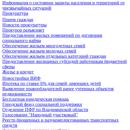
Информация о состоянии защиты населения и территорий от
чрезвычайных ситуаций
Прокуратура
Прием граждан
Новости прокуратуры
Прокурор разъясняет
Предоставление жилых помещений по договорам
социального найма
Обеспечение жильем многодетных семей
Обеспечение жильем молодых семей
Обеспечение жильем отдельных категорий граждан
Предоставление жилищных субсидий работникам бюджетной
сферы
Жилье в кредит
Новостройки ВИФ
Ипотека по ставке 6% для семей, имеющих детей
Выявление правообладателей ранее учтенных объектов
недвижимости
Бесплатная юридическая помощь
Городской фонд социальной поддержки
Отделение ПФР по Владимирской области
Голосование "Народный участковый"
Реестр брошенных и разукомплектованных транспортных
средств