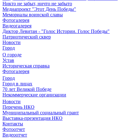
Никто не забыт, ничто не забыто
Медиапроект "Этот День Победы"
Мемориалы воинской славы
Фотогалерея
Видеогалерея
Диктор Левитан - "Голос Истории. Голос Победы"
Патриотический сквер
Новости
Город
О городе
Устав
Историческая справка
Фотогалерея
Город
Город в лицах
70 лет Великой Победе
Некоммерческие организации
Новости
Перечень НКО
Муниципальный социальный грант
Выставка-презентация НКО
Контакты
Фотоотчет
Видеоотчет