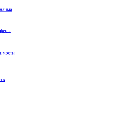
 найма
сферы
жимости
ств