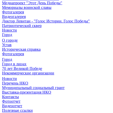
Медиапроект "Этот День Победы"
Мемориалы воинской славы
Фотогалерея
Видеогалерея
Диктор Левитан - "Голос Истории. Голос Победы"
Патриотический сквер
Новости
Город
О городе
Устав
Историческая справка
Фотогалерея
Город
Город в лицах
70 лет Великой Победе
Некоммерческие организации
Новости
Перечень НКО
Муниципальный социальный грант
Выставка-презентация НКО
Контакты
Фотоотчет
Видеоотчет
Полезные ссылки