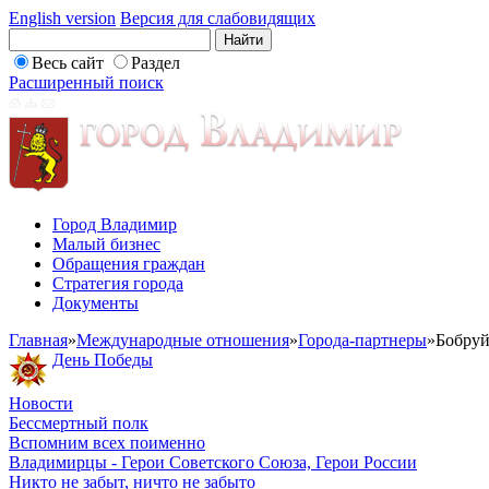
English version
Версия для слабовидящих
Весь сайт
Раздел
Расширенный поиск
Город Владимир
Малый бизнес
Обращения граждан
Стратегия города
Документы
Главная
»
Международные отношения
»
Города-партнеры
»
Бобруй
День Победы
Новости
Бессмертный полк
Вспомним всех поименно
Владимирцы - Герои Советского Союза, Герои России
Никто не забыт, ничто не забыто