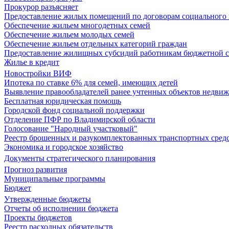
Прокурор разъясняет
Предоставление жилых помещений по договорам социального
Обеспечение жильем многодетных семей
Обеспечение жильем молодых семей
Обеспечение жильем отдельных категорий граждан
Предоставление жилищных субсидий работникам бюджетной 
Жилье в кредит
Новостройки ВИФ
Ипотека по ставке 6% для семей, имеющих детей
Выявление правообладателей ранее учтенных объектов недви
Бесплатная юридическая помощь
Городской фонд социальной поддержки
Отделение ПФР по Владимирской области
Голосование "Народный участковый"
Реестр брошенных и разукомплектованных транспортных сред
Экономика и городское хозяйство
Документы стратегического планирования
Прогноз развития
Муниципальные программы
Бюджет
Утвержденные бюджеты
Отчеты об исполнении бюджета
Проекты бюджетов
Реестр расходных обязательств