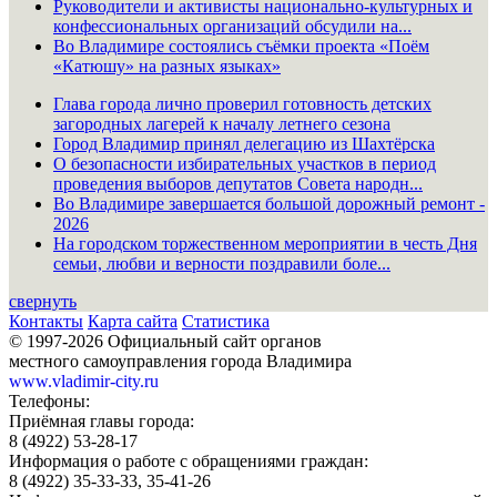
Руководители и активисты национально-культурных и
конфессиональных организаций обсудили на...
Во Владимире состоялись съёмки проекта «Поём
«Катюшу» на разных языках»
Глава города лично проверил готовность детских
загородных лагерей к началу летнего сезона
Город Владимир принял делегацию из Шахтёрска
О безопасности избирательных участков в период
проведения выборов депутатов Совета народн...
Во Владимире завершается большой дорожный ремонт -
2026
На городском торжественном мероприятии в честь Дня
семьи, любви и верности поздравили боле...
свернуть
Контакты
Карта сайта
Статистика
© 1997-2026 Официальный сайт органов
местного самоуправления города Владимира
www.vladimir-city.ru
Телефоны:
Приёмная главы города:
8 (4922) 53-28-17
Информация о работе с обращениями граждан:
8 (4922) 35-33-33, 35-41-26