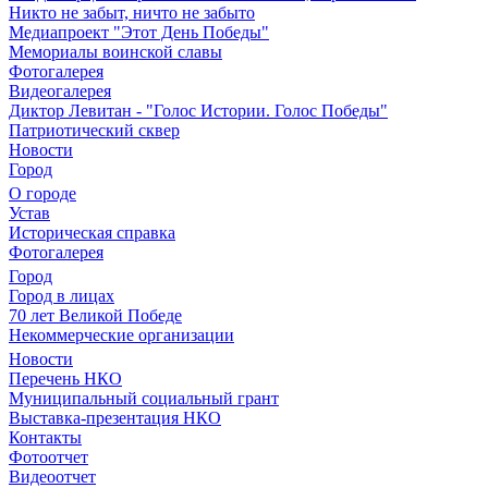
Никто не забыт, ничто не забыто
Медиапроект "Этот День Победы"
Мемориалы воинской славы
Фотогалерея
Видеогалерея
Диктор Левитан - "Голос Истории. Голос Победы"
Патриотический сквер
Новости
Город
О городе
Устав
Историческая справка
Фотогалерея
Город
Город в лицах
70 лет Великой Победе
Некоммерческие организации
Новости
Перечень НКО
Муниципальный социальный грант
Выставка-презентация НКО
Контакты
Фотоотчет
Видеоотчет