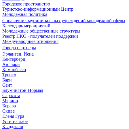
Городское пространство
Туристско-информационный Центр
Молодежная политика
Справочник муниципальных учреждений молодежной сферы
Календарь мероприятий
Молодежные общественные структуры
Реестр НКО - получателей поддержки
Международные отношения
Города партнеры
Эрланген, Йена
Кентербери
Ангиари
Кампобассо
Тренто
Бари
Сент
Блумингтон-Нормал
Сарасота
Мэрион
Керава
Скиве
Еленя Гура
Усти-на-лабе
Кырджали