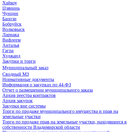
Хайкоу
Цзянинь
Чунцин
Баоцзи
Бобруйск
Волковыск
Ларнака
Вифлеем
Анталья
Гагра
Худжанд
Закупки и торги
Муниципальный заказ
Сводный МЗ
Нормативные документы
Информация о закупках по 44-ФЗ
Отчет о размещении муниципального заказа
Архив реестра контрактов
Архив закупок
Закупки вне системы
Торги по продаже муниципального имущества и прав на
земельные участки
Торги по продаже прав на земельные участки, находящиеся в
собственности Владимирской области