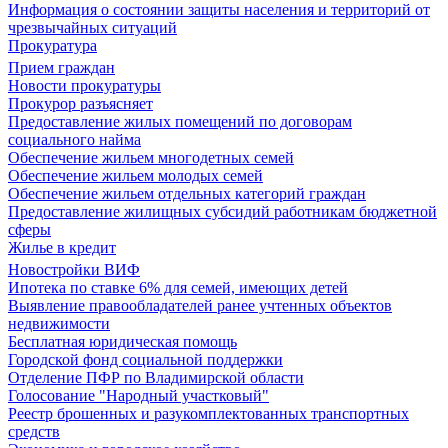
Информация о состоянии защиты населения и территорий от
чрезвычайных ситуаций
Прокуратура
Прием граждан
Новости прокуратуры
Прокурор разъясняет
Предоставление жилых помещений по договорам
социального найма
Обеспечение жильем многодетных семей
Обеспечение жильем молодых семей
Обеспечение жильем отдельных категорий граждан
Предоставление жилищных субсидий работникам бюджетной
сферы
Жилье в кредит
Новостройки ВИФ
Ипотека по ставке 6% для семей, имеющих детей
Выявление правообладателей ранее учтенных объектов
недвижимости
Бесплатная юридическая помощь
Городской фонд социальной поддержки
Отделение ПФР по Владимирской области
Голосование "Народный участковый"
Реестр брошенных и разукомплектованных транспортных
средств