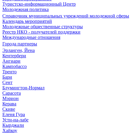
Туристско-информационный Центр
Молодежная политика
Справочник муниципальных учреждений молодежной сферы
Календарь мероприятий
Молодежные общественные структуры
Реестр НКО - получателей поддержки
Международные отношения
Города партнеры
Эрланген, Йена
Кентербери
Ангиари
Кампобассо
Тренто
Бари
Сент
Блумингтон-Нормал
Сарасота
Мэрион
Керава
Скиве
Еленя Гура
Усти-на-лабе
Кырджали
Хайкоу