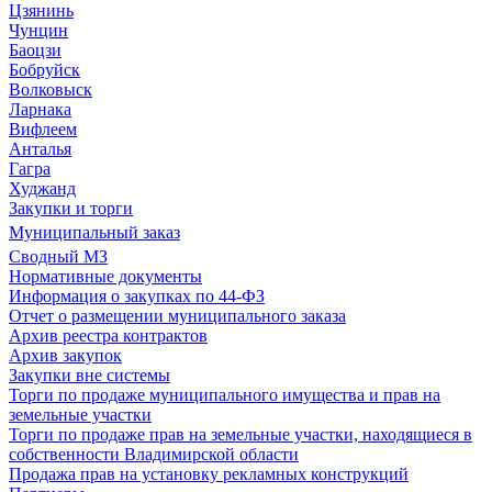
Цзянинь
Чунцин
Баоцзи
Бобруйск
Волковыск
Ларнака
Вифлеем
Анталья
Гагра
Худжанд
Закупки и торги
Муниципальный заказ
Сводный МЗ
Нормативные документы
Информация о закупках по 44-ФЗ
Отчет о размещении муниципального заказа
Архив реестра контрактов
Архив закупок
Закупки вне системы
Торги по продаже муниципального имущества и прав на
земельные участки
Торги по продаже прав на земельные участки, находящиеся в
собственности Владимирской области
Продажа прав на установку рекламных конструкций