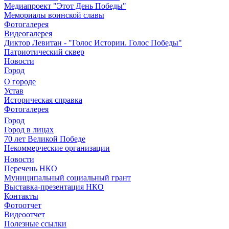
Медиапроект "Этот День Победы"
Мемориалы воинской славы
Фотогалерея
Видеогалерея
Диктор Левитан - "Голос Истории. Голос Победы"
Патриотический сквер
Новости
Город
О городе
Устав
Историческая справка
Фотогалерея
Город
Город в лицах
70 лет Великой Победе
Некоммерческие организации
Новости
Перечень НКО
Муниципальный социальный грант
Выставка-презентация НКО
Контакты
Фотоотчет
Видеоотчет
Полезные ссылки