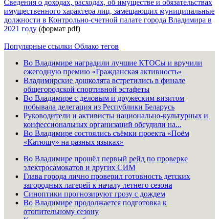
Сведения о доходах, расходах, об имуществе и обязательствах
имущественного характера лиц, замещающих муниципальные
должности в Контрольно-счетной палате города Владимира в
2021 году
(формат pdf)
Популярные ссылки
Облако тегов
Во Владимире наградили лучшие КТОСы и вручили
ежегодную премию «Гражданская активность»
Владимирские дошколята встретились в финале
общегородской спортивной эстафеты
Во Владимире с деловым и дружеским визитом
побывала делегация из Республики Беларусь
Руководители и активисты национально-культурных и
конфессиональных организаций обсудили на...
Во Владимире состоялись съёмки проекта «Поём
«Катюшу» на разных языках»
Во Владимире прошёл первый рейд по проверке
электросамокатов и других СИМ
Глава города лично проверил готовность детских
загородных лагерей к началу летнего сезона
Синоптики прогнозируют грозу с дождем
Во Владимире продолжается подготовка к
отопительному сезону