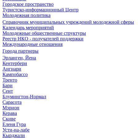
Городское пространство
Туристско-информационный Центр
Молодежная политика
Справочник муниципальных учреждений молодежной сферы
Календарь мероприятий
Молодежные общественные структуры
Реестр НКО - получателей поддержки
Международные отношения
Города партнеры
Эрланген, Йена
Кентербери
Ангиари
Кампобассо
Тренто
Бари
Сент
Блумингтон-Нормал
Сарасота
Мэрион
Керава
Скиве
Еленя Гура
Усти-на-лабе
Кырджали