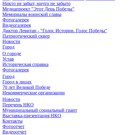
Никто не забыт, ничто не забыто
Медиапроект "Этот День Победы"
Мемориалы воинской славы
Фотогалерея
Видеогалерея
Диктор Левитан - "Голос Истории. Голос Победы"
Патриотический сквер
Новости
Город
О городе
Устав
Историческая справка
Фотогалерея
Город
Город в лицах
70 лет Великой Победе
Некоммерческие организации
Новости
Перечень НКО
Муниципальный социальный грант
Выставка-презентация НКО
Контакты
Фотоотчет
Видеоотчет