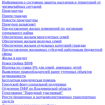
Информация о состоянии защиты населения и территорий от
чрезвычайных ситуаций
Прокуратура
Прием граждан
Новости прокуратуры
Прокурор разъясняет
Предоставление жилых помещений по договорам
социального найма
Обеспечение жильем многодетных семей
Обеспечение жильем молодых семей
Обеспечение жильем отдельных категорий граждан
Предоставление жилищных субсидий работникам бюджетной
сферы
Жилье в кредит
Новостройки ВИФ
Ипотека по ставке 6% для семей, имеющих детей
Выявление правообладателей ранее учтенных объектов
недвижимости
Бесплатная юридическая помощь
Городской фонд социальной поддержки
Отделение ПФР по Владимирской области
Голосование "Народный участковый"
Реестр брошенных и разукомплектованных транспортных
средств