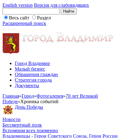
English version
Версия для слабовидящих
Весь сайт
Раздел
Расширенный поиск
Город Владимир
Малый бизнес
Обращения граждан
Стратегия города
Документы
Главная
»
Город
»
Фотогалерея
»
70 лет Великой
Победе
»
Хроника событий
День Победы
Новости
Бессмертный полк
Вспомним всех поименно
Владимирцы - Герои Советского Союза, Герои России