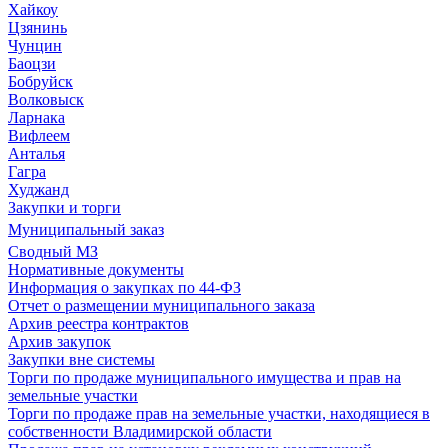
Хайкоу
Цзянинь
Чунцин
Баоцзи
Бобруйск
Волковыск
Ларнака
Вифлеем
Анталья
Гагра
Худжанд
Закупки и торги
Муниципальный заказ
Сводный МЗ
Нормативные документы
Информация о закупках по 44-ФЗ
Отчет о размещении муниципального заказа
Архив реестра контрактов
Архив закупок
Закупки вне системы
Торги по продаже муниципального имущества и прав на
земельные участки
Торги по продаже прав на земельные участки, находящиеся в
собственности Владимирской области