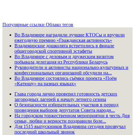
Популярные ссылки
Облако тегов
Во Владимире наградили лучшие КТОСы и вручили
ежегодную премию «Гражданская активность»
Владимирские дошколята встретились в финале
общегородской спортивной эстафеты
Во Владимире с деловым и дружеским визитом
побывала делегация из Республики Беларусь
Руководители и активисты национально-культурных и
конфессиональных организаций обсудили на...
Во Владимире состоялись съёмки проекта «Поём
«Катюшу» на разных языках»
Глава города лично проверил готовность детских
загородных лагерей к началу летнего сезона
О безопасности избирательных участков в период
проведения выборов депутатов Совета народн...
На городском торжественном мероприятии в честь Дня
семьи, любви и верности поздравили боле...
Для 1515 выпускников Владимира сегодня прозвучал
последний школьный звонок