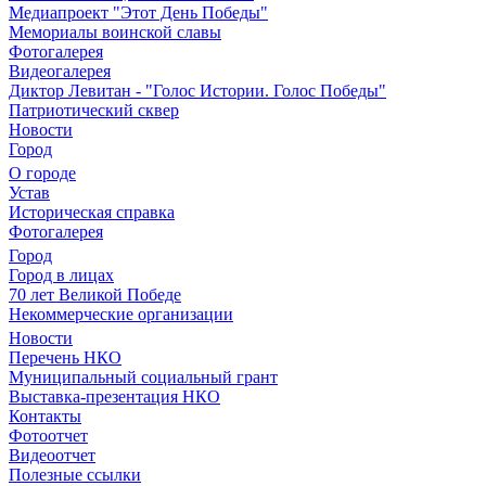
Медиапроект "Этот День Победы"
Мемориалы воинской славы
Фотогалерея
Видеогалерея
Диктор Левитан - "Голос Истории. Голос Победы"
Патриотический сквер
Новости
Город
О городе
Устав
Историческая справка
Фотогалерея
Город
Город в лицах
70 лет Великой Победе
Некоммерческие организации
Новости
Перечень НКО
Муниципальный социальный грант
Выставка-презентация НКО
Контакты
Фотоотчет
Видеоотчет
Полезные ссылки