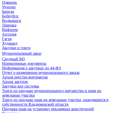
Цзянинь
Чунцин
Баоцзи
Бобруйск
Волковыск
Ларнака
Вифлеем
Анталья
Гагра
Худжанд
Закупки и торги
Муниципальный заказ
Сводный МЗ
Нормативные документы
Информация о закупках по 44-ФЗ
Отчет о размещении муниципального заказа
Архив реестра контрактов
Архив закупок
Закупки вне системы
Торги по продаже муниципального имущества и прав на
земельные участки
Торги по продаже прав на земельные участки, находящиеся в
собственности Владимирской области
Продажа прав на установку рекламных конструкций