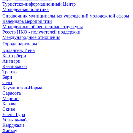
Туристско-информационный Центр
Молодежная политика
Справочник муниципальных учреждений молодежной сферы
Календарь мероприятий
Молодежные общественные структуры
Реестр НКО - получателей поддержки
Международные отношения
Города партнеры
Эрланген, Йена
Кентербери
Ангиари
Кампобассо
Тренто
Бари
Сент
Блумингтон-Нормал
Сарасота
Мэрион
Керава
Скиве
Еленя Гура
Усти-на-лабе
Кырджали
Хайкоу