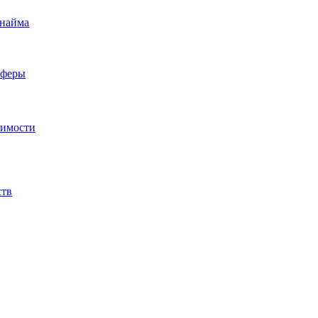
 найма
сферы
жимости
ств