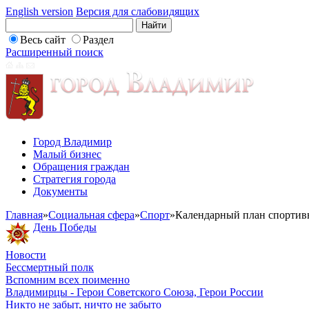
English version
Версия для слабовидящих
Весь сайт
Раздел
Расширенный поиск
Город Владимир
Малый бизнес
Обращения граждан
Стратегия города
Документы
Главная
»
Социальная сфера
»
Спорт
»
Календарный план спортивн
День Победы
Новости
Бессмертный полк
Вспомним всех поименно
Владимирцы - Герои Советского Союза, Герои России
Никто не забыт, ничто не забыто