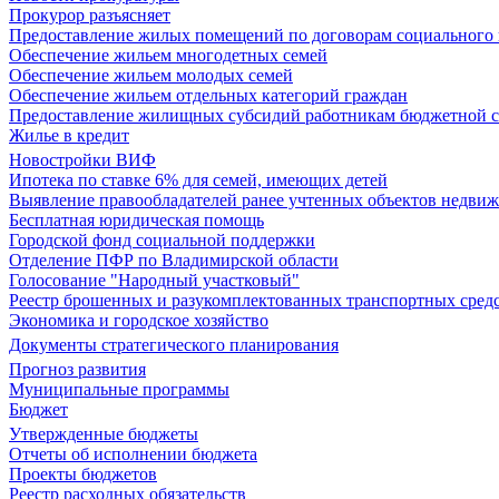
Прокурор разъясняет
Предоставление жилых помещений по договорам социального
Обеспечение жильем многодетных семей
Обеспечение жильем молодых семей
Обеспечение жильем отдельных категорий граждан
Предоставление жилищных субсидий работникам бюджетной 
Жилье в кредит
Новостройки ВИФ
Ипотека по ставке 6% для семей, имеющих детей
Выявление правообладателей ранее учтенных объектов недви
Бесплатная юридическая помощь
Городской фонд социальной поддержки
Отделение ПФР по Владимирской области
Голосование "Народный участковый"
Реестр брошенных и разукомплектованных транспортных сред
Экономика и городское хозяйство
Документы стратегического планирования
Прогноз развития
Муниципальные программы
Бюджет
Утвержденные бюджеты
Отчеты об исполнении бюджета
Проекты бюджетов
Реестр расходных обязательств