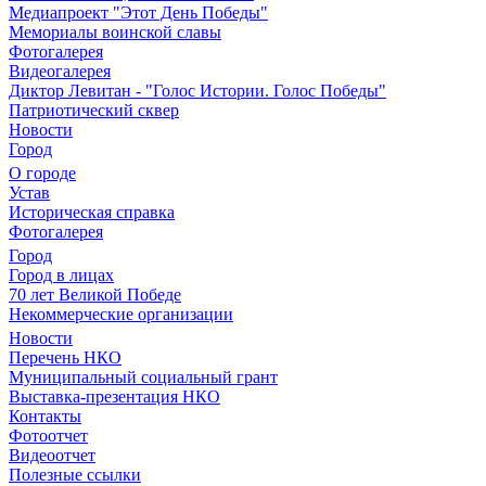
Медиапроект "Этот День Победы"
Мемориалы воинской славы
Фотогалерея
Видеогалерея
Диктор Левитан - "Голос Истории. Голос Победы"
Патриотический сквер
Новости
Город
О городе
Устав
Историческая справка
Фотогалерея
Город
Город в лицах
70 лет Великой Победе
Некоммерческие организации
Новости
Перечень НКО
Муниципальный социальный грант
Выставка-презентация НКО
Контакты
Фотоотчет
Видеоотчет
Полезные ссылки