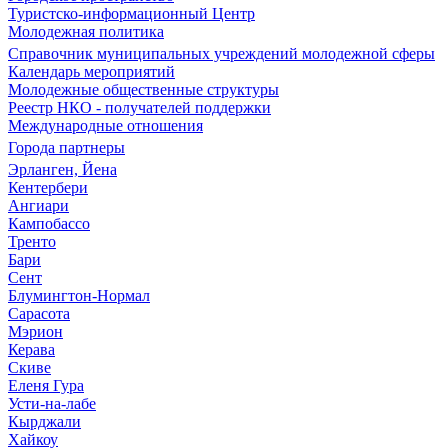
Туристско-информационный Центр
Молодежная политика
Справочник муниципальных учреждений молодежной сферы
Календарь мероприятий
Молодежные общественные структуры
Реестр НКО - получателей поддержки
Международные отношения
Города партнеры
Эрланген, Йена
Кентербери
Ангиари
Кампобассо
Тренто
Бари
Сент
Блумингтон-Нормал
Сарасота
Мэрион
Керава
Скиве
Еленя Гура
Усти-на-лабе
Кырджали
Хайкоу