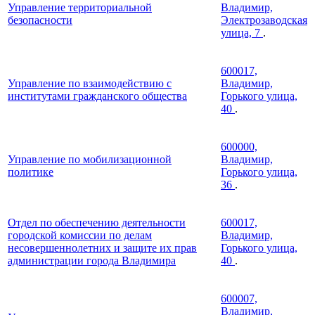
Управление территориальной
Владимир,
безопасности
Электрозаводская
улица, 7
.
600017,
Управление по взаимодействию с
Владимир,
институтами гражданского общества
Горького улица,
40
.
600000,
Управление по мобилизационной
Владимир,
политике
Горького улица,
36
.
Отдел по обеспечению деятельности
600017,
городской комиссии по делам
Владимир,
несовершеннолетних и защите их прав
Горького улица,
администрации города Владимира
40
.
600007,
Владимир,