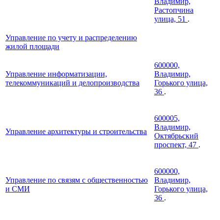
Владимир,
Растопчина
улица, 51
.
Управление по учету и распределению
жилой площади
600000,
Управление информатизации,
Владимир,
телекоммуникаций и делопроизводства
Горького улица,
36
.
600005,
Владимир,
Управление архитектуры и строительства
Октябрьский
проспект, 47
.
600000,
Управление по связям с общественностью
Владимир,
и СМИ
Горького улица,
36
.