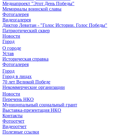
Медиапроект "Этот День Победы"
Мемориалы воинской славы
Фотогалерея
Видеогалерея
Диктор Левитан - "Голос Истории. Голос Победы"
Патриотический сквер
Новости
Город
О городе
Устав
Историческая справка
Фотогалерея
Город
Город в лицах
70 лет Великой Победе
Некоммерческие организации
Новости
Перечень НКО
Муниципальный социальный грант
Выставка-презентация НКО
Контакты
Фотоотчет
Видеоотчет
Полезные ссылки