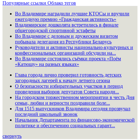
Популярные ссылки
Облако тегов
Во Владимире наградили лучшие КТОСы и вручили
ежегодную премию «Гражданская активность»
Владимирские дошколята встретились в финале
общегородской спортивной эстафеты
Во Владимире с деловым и дружеским визитом
побывала делегация из Республики Беларусь
Руководители и активисты национально-культурных и
конфессиональных организаций обсудили на...
Во Владимире состоялись съёмки проекта «Поём
«Катюшу» на разных языках»
Глава города лично проверил готовность детских
загородных лагерей к началу летнего сезона
О безопасности избирательных участков в период
проведения выборов депутатов Совета народн...
На городском торжественном мероприятии в честь Дня
семьи, любви и верности поздравили боле...
Для 1515 выпускников Владимира сегодня прозвучал
последний школьный звонок
Начальник Департамента по финансово-экономической
политике и обеспечению социальных гарант...
свернуть