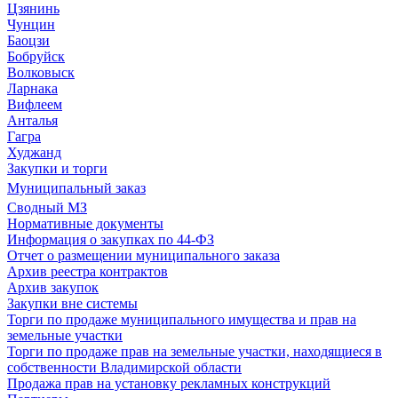
Цзянинь
Чунцин
Баоцзи
Бобруйск
Волковыск
Ларнака
Вифлеем
Анталья
Гагра
Худжанд
Закупки и торги
Муниципальный заказ
Сводный МЗ
Нормативные документы
Информация о закупках по 44-ФЗ
Отчет о размещении муниципального заказа
Архив реестра контрактов
Архив закупок
Закупки вне системы
Торги по продаже муниципального имущества и прав на
земельные участки
Торги по продаже прав на земельные участки, находящиеся в
собственности Владимирской области
Продажа прав на установку рекламных конструкций