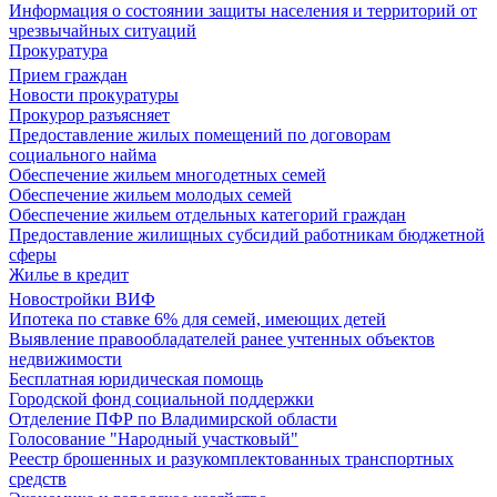
Информация о состоянии защиты населения и территорий от
чрезвычайных ситуаций
Прокуратура
Прием граждан
Новости прокуратуры
Прокурор разъясняет
Предоставление жилых помещений по договорам
социального найма
Обеспечение жильем многодетных семей
Обеспечение жильем молодых семей
Обеспечение жильем отдельных категорий граждан
Предоставление жилищных субсидий работникам бюджетной
сферы
Жилье в кредит
Новостройки ВИФ
Ипотека по ставке 6% для семей, имеющих детей
Выявление правообладателей ранее учтенных объектов
недвижимости
Бесплатная юридическая помощь
Городской фонд социальной поддержки
Отделение ПФР по Владимирской области
Голосование "Народный участковый"
Реестр брошенных и разукомплектованных транспортных
средств