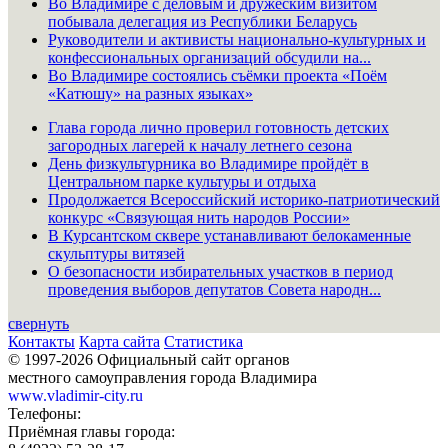
Во Владимире с деловым и дружеским визитом
побывала делегация из Республики Беларусь
Руководители и активисты национально-культурных и
конфессиональных организаций обсудили на...
Во Владимире состоялись съёмки проекта «Поём
«Катюшу» на разных языках»
Глава города лично проверил готовность детских
загородных лагерей к началу летнего сезона
День физкультурника во Владимире пройдёт в
Центральном парке культуры и отдыха
Продолжается Всероссийский историко-патриотический
конкурс «Связующая нить народов России»
В Курсантском сквере устанавливают белокаменные
скульптуры витязей
О безопасности избирательных участков в период
проведения выборов депутатов Совета народн...
свернуть
Контакты
Карта сайта
Статистика
© 1997-2026 Официальный сайт органов
местного самоуправления города Владимира
www.vladimir-city.ru
Телефоны:
Приёмная главы города: