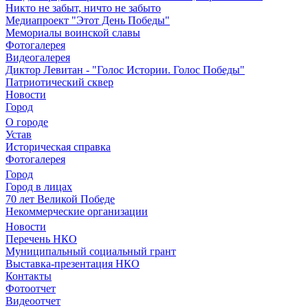
Никто не забыт, ничто не забыто
Медиапроект "Этот День Победы"
Мемориалы воинской славы
Фотогалерея
Видеогалерея
Диктор Левитан - "Голос Истории. Голос Победы"
Патриотический сквер
Новости
Город
О городе
Устав
Историческая справка
Фотогалерея
Город
Город в лицах
70 лет Великой Победе
Некоммерческие организации
Новости
Перечень НКО
Муниципальный социальный грант
Выставка-презентация НКО
Контакты
Фотоотчет
Видеоотчет