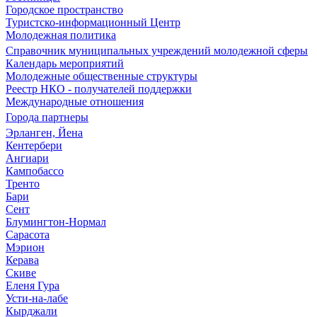
Городское пространство
Туристско-информационный Центр
Молодежная политика
Справочник муниципальных учреждений молодежной сферы
Календарь мероприятий
Молодежные общественные структуры
Реестр НКО - получателей поддержки
Международные отношения
Города партнеры
Эрланген, Йена
Кентербери
Ангиари
Кампобассо
Тренто
Бари
Сент
Блумингтон-Нормал
Сарасота
Мэрион
Керава
Скиве
Еленя Гура
Усти-на-лабе
Кырджали