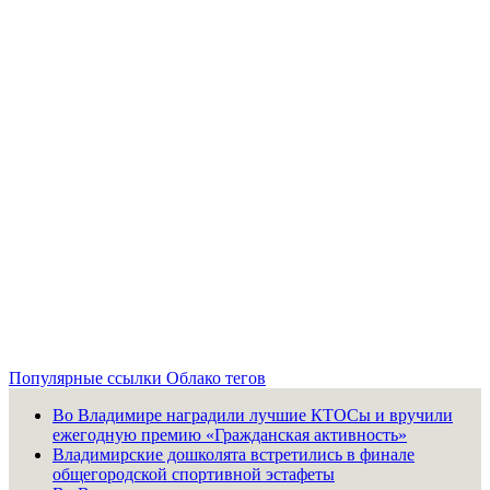
Популярные ссылки
Облако тегов
Во Владимире наградили лучшие КТОСы и вручили
ежегодную премию «Гражданская активность»
Владимирские дошколята встретились в финале
общегородской спортивной эстафеты