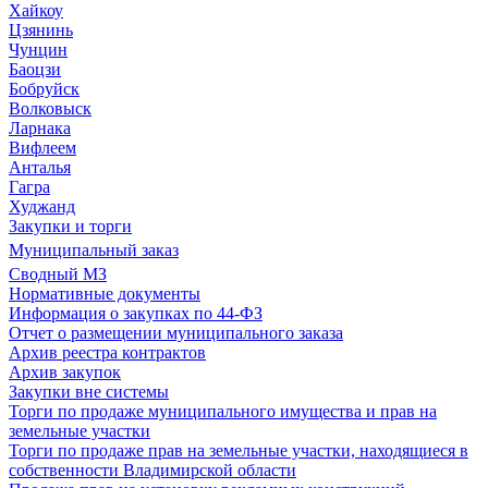
Хайкоу
Цзянинь
Чунцин
Баоцзи
Бобруйск
Волковыск
Ларнака
Вифлеем
Анталья
Гагра
Худжанд
Закупки и торги
Муниципальный заказ
Сводный МЗ
Нормативные документы
Информация о закупках по 44-ФЗ
Отчет о размещении муниципального заказа
Архив реестра контрактов
Архив закупок
Закупки вне системы
Торги по продаже муниципального имущества и прав на
земельные участки
Торги по продаже прав на земельные участки, находящиеся в
собственности Владимирской области