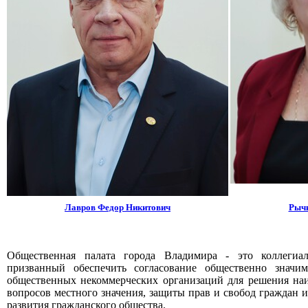
Лавров Федор Никитович
Рычк
Общественная палата города Владимира - это коллегиа
призванный обеспечить согласование общественно значи
общественных некоммерческих организаций для решения наи
вопросов местного значения, защиты прав и свобод граждан 
развития гражданского общества.