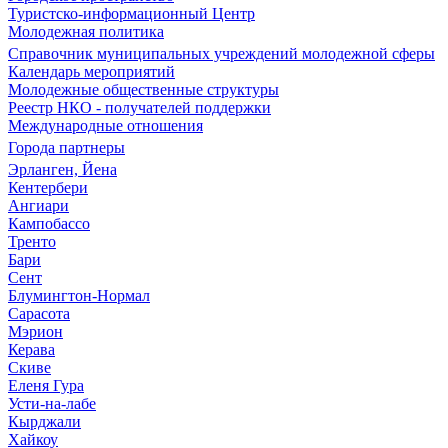
Туристско-информационный Центр
Молодежная политика
Справочник муниципальных учреждений молодежной сферы
Календарь мероприятий
Молодежные общественные структуры
Реестр НКО - получателей поддержки
Международные отношения
Города партнеры
Эрланген, Йена
Кентербери
Ангиари
Кампобассо
Тренто
Бари
Сент
Блумингтон-Нормал
Сарасота
Мэрион
Керава
Скиве
Еленя Гура
Усти-на-лабе
Кырджали
Хайкоу