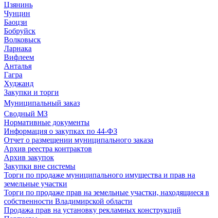
Цзянинь
Чунцин
Баоцзи
Бобруйск
Волковыск
Ларнака
Вифлеем
Анталья
Гагра
Худжанд
Закупки и торги
Муниципальный заказ
Сводный МЗ
Нормативные документы
Информация о закупках по 44-ФЗ
Отчет о размещении муниципального заказа
Архив реестра контрактов
Архив закупок
Закупки вне системы
Торги по продаже муниципального имущества и прав на
земельные участки
Торги по продаже прав на земельные участки, находящиеся в
собственности Владимирской области
Продажа прав на установку рекламных конструкций