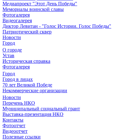
Медиапроект "Этот День Победы"
Мемориалы воинской славы
Фотогалерея
Видеогалерея
Диктор Левитан - "Голос Истории. Голос Победы"
Патриотический сквер
Новости
Город
О городе
Устав
Историческая справка
Фотогалерея
Город
Город в лицах
70 лет Великой Победе
Некоммерческие организации
Новости
Перечень НКО
Муниципальный социальный грант
Выставка-презентация НКО
Контакты
Фотоотчет
Видеоотчет
Полезные ссылки